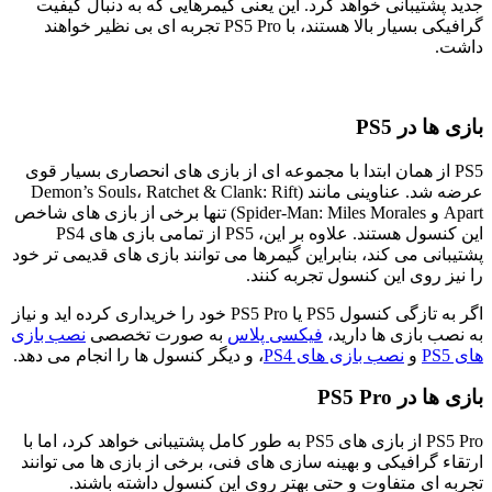
جدید پشتیبانی خواهد کرد. این یعنی گیمرهایی که به دنبال کیفیت
گرافیکی بسیار بالا هستند، با PS5 Pro تجربه ‌ای بی ‌نظیر خواهند
داشت.
بازی ‌ها در PS5
PS5 از همان ابتدا با مجموعه ‌ای از بازی ‌های انحصاری بسیار قوی
عرضه شد. عناوینی مانند (Demon’s Souls، Ratchet & Clank: Rift
Apart و Spider-Man: Miles Morales) تنها برخی از بازی ‌های شاخص
این کنسول هستند. علاوه بر این، PS5 از تمامی بازی‌ های PS4
پشتیبانی می‌ کند، بنابراین گیمرها می‌ توانند بازی‌ های قدیمی ‌تر خود
را نیز روی این کنسول تجربه کنند.
اگر به تازگی کنسول PS5 یا PS5 Pro خود را خریداری کرده ‌اید و نیاز
به نصب بازی‌ ها دارید،
فیکسی پلاس
به صورت تخصصی
نصب بازی‌
های PS5
و
نصب بازی های PS4
، و دیگر کنسول ‌ها را انجام می ‌دهد.
بازی‌ ها در PS5 Pro
PS5 Pro از بازی ‌های PS5 به طور کامل پشتیبانی خواهد کرد، اما با
ارتقاء گرافیکی و بهینه ‌سازی‌ های فنی، برخی از بازی ‌ها می‌ توانند
تجربه ‌ای متفاوت و حتی بهتر روی این کنسول داشته باشند.