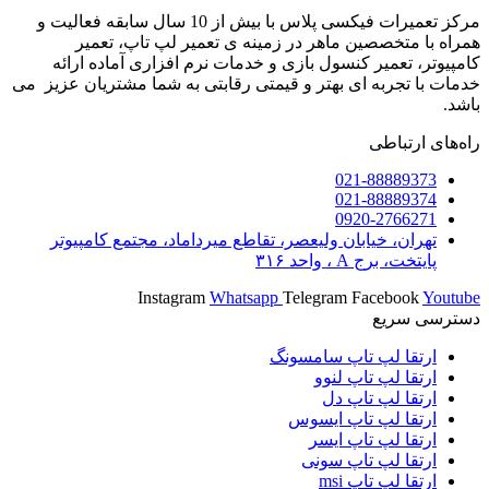
مرکز تعمیرات فیکسی پلاس با بیش از 10 سال سابقه فعالیت و
همراه با متخصصین ماهر در زمینه ی تعمیر لپ تاپ، تعمیر
کامپیوتر، تعمیر کنسول بازی و خدمات نرم افزاری آماده ارائه
خدمات با تجربه ای بهتر و قیمتی رقابتی به شما مشتریان عزیز می
باشد.
راه‌های ارتباطی
021-88889373
021-88889374
0920-2766271
تهران، خیابان ولیعصر، تقاطع میرداماد، مجتمع کامپیوتر
پایتخت، برج A ، واحد ۳۱۶
Instagram
Whatsapp
Telegram
Facebook
Youtube
دسترسی سریع
ارتقا لپ تاپ سامسونگ
ارتقا لپ تاپ لنوو
ارتقا لپ تاپ دل
ارتقا لپ تاپ ایسوس
ارتقا لپ تاپ ایسر
ارتقا لپ تاپ سونی
ارتقا لپ تاپ msi