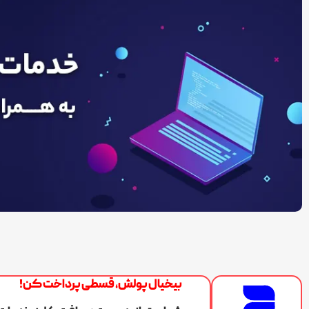
بیخیال پولش، قسطی پرداخت کن!