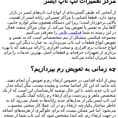
مرکز تعمیرات لپ تاپ ایسر
از آنجایی که طیف گسترده‌ای از انواع لپ تاپ‌های ایسر در بازار
وجود دارد، قطعا آشنایی با مراکز تعمیراتی رایانه ایسر از اهمیت
بالایی برخوردار است؛ زیرا این دستگاه همچون سایر لوازم جانبی،
گاها نیاز به تعمیر یا تعویض پیدا می‌کند. از میان مراکز متعدد فعال
در این زمینه به شما
فیکسی پلاس
را معرفی می‌کنیم.
مجموعه فیکسی متشکل از تیم متخصصانی است که به تعمیر و
تعویض انواع قطعات لپ ‌تاپ می‌پردازند. به عبارت دیگر این تیم
انواع خدمات نرم ‌افزاری و سخت‌ افزاری را ارائه می‌دهند که با بهره‌
برداری از تجهیزات حرفه‌ای و قطعات اصل، بهترین خدمات را برای
شما عزیزان آماده می‌کنند.
چه زمانی به تعویض رم بپردازیم؟
پیش از آنکه اقدامی در خصوص ارتقاء رم و تعویض آن انجام دهید،
باید بدانید که این کار اساسا سخت و پیچیده نیست، مگر اینکه مدل
لپ تاپ جدید باشد. با این حال توصیه کارشناسان این است که از یک
متخصص ماهر و زبردست برای ارتقاء رم رایانه کمک بگیرید.
لپ تاپ ایسر یکی از مدل‌های جدید رایانه‌ها به شمار می‌رود که به
خاطر ساختار یکپارچه، ارتقاء رم در آن عملا کار سختی محسوب
می‌شود؛ اما غیر ممکن نیست که برای جلوگیری از هزینه‌های اضافه
در جهت ارتقاء رم، باید ابتدا مشخص شود که لپ تاپ شما از نسخه