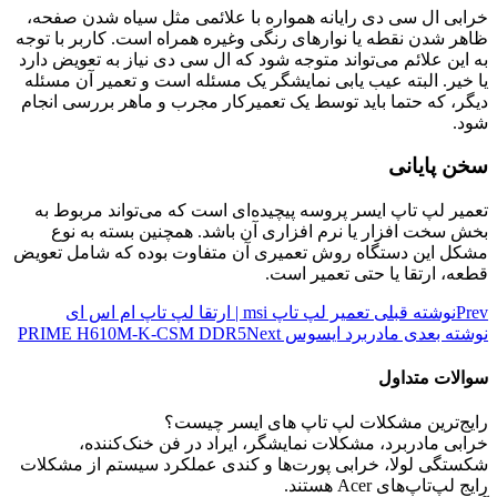
خرابی ال سی دی رایانه همواره با علائمی مثل سیاه شدن صفحه،
ظاهر شدن نقطه یا نوارهای رنگی وغیره همراه است. کاربر با توجه
به این علائم می‌تواند متوجه شود که ال سی دی نیاز به تعویض دارد
یا خیر. البته عیب یابی نمایشگر یک مسئله است و تعمیر آن مسئله
دیگر، که حتما باید توسط یک تعمیرکار مجرب و ماهر بررسی انجام
شود.
سخن پایانی
تعمیر لپ تاپ ایسر پروسه پیچیده‌‌ای است که می‌تواند مربوط به
بخش سخت ‌افزار یا نرم‌ افزاری آن باشد. همچنین بسته به نوع
مشکل این دستگاه روش تعمیری آن متفاوت بوده که شامل تعویض
قطعه، ارتقا یا حتی تعمیر است.
Prev
نوشته قبلی
تعمیر لپ تاپ msi | ارتقا لپ تاپ ام اس ای
نوشته بعدی
مادربرد ایسوس PRIME H610M-K-CSM DDR5
Next
سوالات متداول
رایج‌ترین مشکلات لپ‌ تاپ‌ های ایسر چیست؟
خرابی مادربرد، مشکلات نمایشگر، ایراد در فن خنک‌کننده،
شکستگی لولا، خرابی پورت‌ها و کندی عملکرد سیستم از مشکلات
رایج لپ‌تاپ‌های Acer هستند.