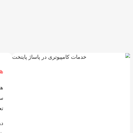
هز
سو
تع
در