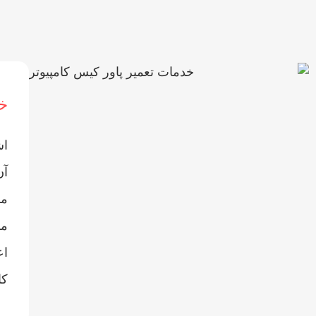
خد
اش
آن
من
مش
اع
کا