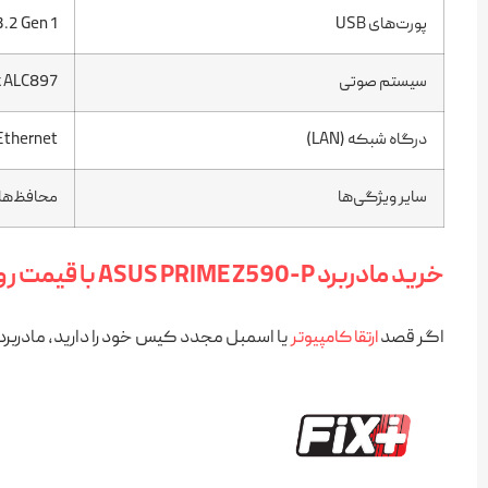
پورت‌های USB
USB 3.2 Gen 1 
سیستم صوتی
Realtek ALC897، ص
درگاه شبکه (LAN)
Ethernet
سایر ویژگی‌ها
محافظ‌های حرارتی، Flashback
خرید مادربرد ASUS PRIME Z590-P با قیمت روز و امکان پرداخت اقساطی
اگر قصد
یا اسمبل مجدد کیس خود را دارید، مادربرد ASUS PRIME Z590-P با امکانات روز و کیفیت ساخت مناسب می‌تواند انتخابی مطمئن باش
ارتقا کامپیوتر
پشتیبانی تخصصی از شرکت‌ها، سازمان