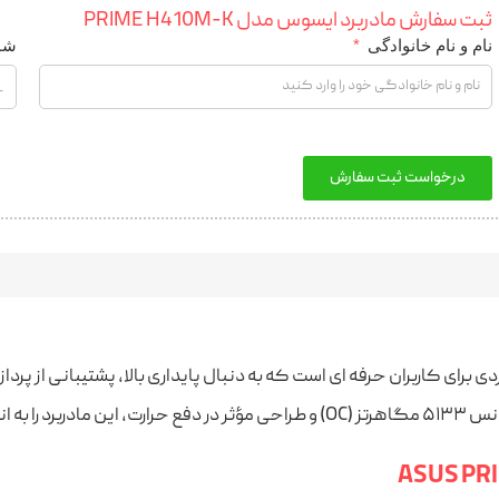
ثبت سفارش مادربرد ایسوس مدل PRIME H410M-K
نام و نام خانوادگی
شم
درخواست ثبت سفارش