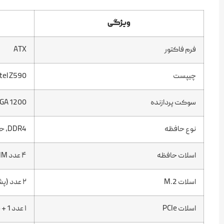
ویژگی
فرم فاکتور
ATX
چیپست
ntel Z590
سوکت پردازنده
Intel LGA 1200 (نسل 
نوع حافظه
DDR4، حداکثر ظرفیت ۱۲۸ گیگابایت
اسلات حافظه
۴ عدد DIMM
اسلات M.2
۲ عدد (پشتیبانی از NVMe PCIe 4.0 و ۳.۰)
اسلات PCIe
۱ عدد PCIe 4.0 x16 + 1 عدد PCIe 3.0 x16 + 2 عدد PCIe x1