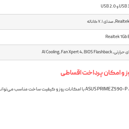
و USB 2.0
دای ۷.۱ کاناله
Realtek 1Gb 
AI Cooling، Fan Xpert 4، BIOS 
د.
‌ها و ارگان‌ها