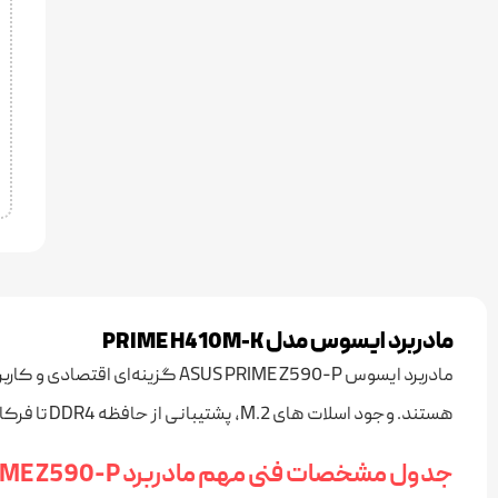
مادربرد ایسوس مدل PRIME H410M-K
هستند. وجود اسلات‌ های M.2، پشتیبانی از حافظه DDR4 تا فرکانس ۵۱۳۳ مگاهرتز (OC) و طراحی مؤثر در دفع حرارت، این مادربرد را به انتخابی قابل‌ اتکا برای کاربری‌ های متنوع بدل کرده است.
جدول مشخصات فنی مهم مادربرد ASUS PRIME Z590-P