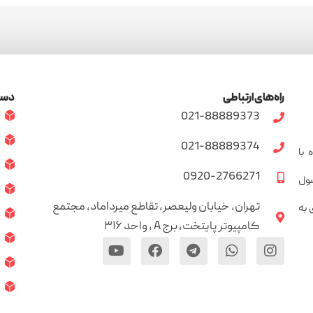
راه‌های ارتباطی
دست
021-88889373
021-88889374
مراه با
0920-2766271
سول
تهران، خیابان ولیعصر، تقاطع میرداماد، مجتمع
 به
کامپیوتر پایتخت، برج A ، واحد ۳۱۶