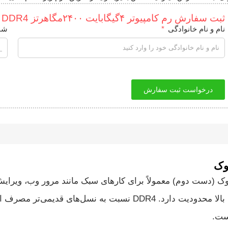
ثبت سفارش رم کامپیوتر ۴گیگابایت ۲۴۰۰مگاهرتز DDR4 استوک
نام و نام خانوادگی
شم
درخواست ثبت سفارش
4GB D با فرکانس 2400MHz و حالت استوک (دست دوم) معمولاً برای کارهای سبک مان
کارهای سنگین، رندرینگ یا اجرای بازی‌های جدید با تنظیمات بالا محدودیت دارد
ست.