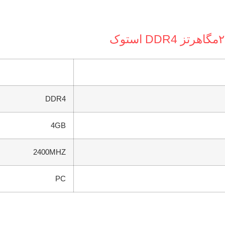
DDR4
4GB
2400MHZ
PC