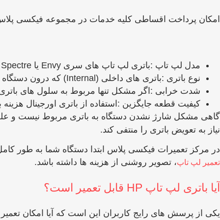
امکان پرداخت اقساطی کلیه خدمات در مجموعه فیکسی پلاس
مدل لپ ‌تاپ :باتری لپ ‌تاپ‌ های سری Envy یا Spectre معمولا گران ‌تر از مدل‌ های معمولی هستند.
نوع باتری :باتری ‌های داخلی (Internal) که درون دستگاه تعبیه شده‌ اند، به دلیل نیاز به باز کردن لپ‌ تاپ، هزینه بیشتری نسبت به باتری‌ های خارجی دارند.
شدت خرابی :اگر مشکل تنها مربوط به سلول‌ های باتری ب
کیفیت قطعه جایگزین :استفاده از باتری اورجینال هزینه 
گاهی مشکل شارژ نشدن دستگاه به باتری مربوط نیست و عل
نیاز به تعویض باتری را منتفی کند.
در مرکز تعمیرات فیکسی پلاس ابتدا دستگاه شما به ‌طور کامل
، تصویر روشنی از هزینه‌ ها داشته باشد.
تعمیر لپ تاپ
آیا باتری لپ‌ تاپ HP قابل تعمیر است؟
یکی از پرسش ‌های رایج کاربران این است که آیا امکان تعمیر باتری لپ تاپ HP وجود دارد یا خیر. پاسخ به این سوال