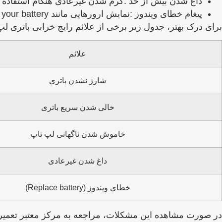
داغ شدن بیش از حد :گرم شدن غیرعادی هنگام استفاده یا 
پیغام خطای ویندوز :نمایش ارورهایی مانند Consider replacing your battery در ویندوز، هشدار واضحی از خرابی باتری است.
برای درک بهتر، جدول زیر برخی از علائم رایج خرابی باتری لپ تاپ HP و دلایل احتمالی آن‌ ها را نشان
علائم
شارژ نشدن باتری
خالی شدن سریع باتری
خاموش شدن ناگهانی لپ ‌تاپ
داغ شدن غیرعادی
خطای ویندوز
(Replace battery)