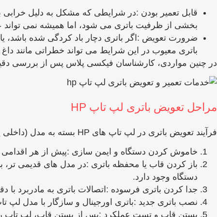
قابل تعمیر بودن :در شرایطی که مشکل به دلیل خرابی برخ
بخشی از ظرفیت باتری می‌ شود، اما همیشه نمی ‌تواند عمل
ضرورت تعویض :اگر باتری دچار باد کردگی شده باشد، یا م
باتری معیوب در این شرایط می ‌تواند خطراتی مانند داغ ش
در چنین مواردی، کارشناسان فیکسی پلاس پس از بررسی دقیق و
مراحل تعویض باتری لپ تاپ HP
فرآیند تعویض باتری در لپ ‌تاپ ‌های HP بسته به مدل (داخلی یا قابل جداسازی) کمی متفاوت است، اما در حالت کلی شامل مراحل زیر می‌ شود:
خاموش کردن دستگاه و ایمن ‌سازی :پیش از هر اقدامی بای
باز کردن قاب یا محفظه باتری :در مدل‌ های قدیمی ‌تر، ب
دستگاه وجود دارد.
جدا کردن باتری فرسوده :اتصالات باتری به مادربرد با 
نصب باتری جدید :باتری اورجینال و سازگار با مدل لپ ‌تاپ HP در جای خود قرار گرفته و اتصالات به‌ طور صحیح وصل می ‌ش
بستن قاب و تست عملکرد :پس از بستن قاب، لپ‌ تاپ رو