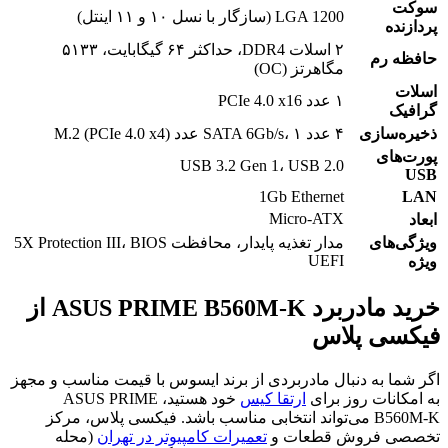
سوکت
LGA 1200 (سازگار با نسل ۱۰ و ۱۱ اینتل)
پردازنده
۲ اسلات DDR4، حداکثر ۶۴ گیگابایت، ۵۱۳۳
حافظه رم
مگاهرتز (OC)
اسلات
۱ عدد PCIe 4.0 x16
گرافیک
ذخیره‌سازی
۴ عدد SATA 6Gb/s، ۱ عدد M.2 (PCIe 4.0 x4)
پورت‌های
USB 3.2 Gen 1، USB 2.0
USB
1Gb Ethernet
LAN
Micro-ATX
ابعاد
ویژگی‌های
مدار تغذیه پایدار، محافظت 5X Protection III، BIOS
UEFI
ویژه
خرید مادربرد ASUS PRIME B560M-K از
فیکسی پلاس
اگر شما به دنبال مادربردی از برند ایسوس با قیمت مناسب و مجهز
به امکانات روز برای
ارتقا کیس
خود هستید، ASUS PRIME
B560M-K می‌تواند انتخابی مناسب باشد. فیکسی پلاس، مرکز
تخصصی فروش قطعات و
تعمیرات کامپیوتر در تهران
(محله