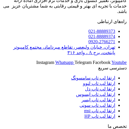
کامپیوتر، تعمیر کنسول بازی و خدمات نرم افزاری آماده ارائه
خدمات با تجربه ای بهتر و قیمتی رقابتی به شما مشتریان عزیز می
باشد.
راه‌های ارتباطی
021-88889373
021-88889374
0920-2766271
تهران، خیابان ولیعصر، تقاطع میرداماد، مجتمع کامپیوتر
پایتخت، برج A ، واحد ۳۱۶
Instagram
Whatsapp
Telegram
Facebook
Youtube
دسترسی سریع
ارتقا لپ تاپ سامسونگ
ارتقا لپ تاپ لنوو
ارتقا لپ تاپ دل
ارتقا لپ تاپ ایسوس
ارتقا لپ تاپ ایسر
ارتقا لپ تاپ سونی
ارتقا لپ تاپ msi
ارتقا لپ تاپ HP
تخصص ما