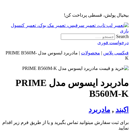
پرش
به
بیخیال پولش، قسطی پرداخت کن!
محتوا
Search
درخواست فوری
فیکسی پلاس
|
محصولات
|
مادربرد ایسوس مدل PRIME B560M-
K
مادربرد ایسوس مدل PRIME
B560M-K
اکبند
,
مادربرد
برای ثبت سفارش میتوانید تماس بگیرید و یا از طریق فرم زیر اقدام
نمایید