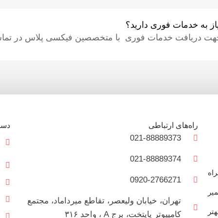
یاز به خدمات فوری دارید؟
هت دریافت خدمات فوری با متخصصین فیکسی پلاس در تماس
راه‌های ارتباطی
دست
021-88889373
021-88889374
و همراه
0920-2766271
میر
تهران، خیابان ولیعصر، تقاطع میرداماد، مجتمع
هتر
کامپیوتر پایتخت، برج A ، واحد ۳۱۶