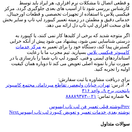
و قطعی اتصال تا مشکلات نرم ‌افزاری، هر ایراد باید توسط
کارشناس بررسی شود تا از آسیب ‌های بعدی جلوگیری گردد. مرکز
فیکسی پلاس با استفاده از تجهیزات تخصصی و قطعات اورجینال،
خدماتی دقیق و مطمئن در زمینه تعمیر کیبورد لپ تاپ و سایر بخش‌
های سخت ‌افزاری لپ ‌تاپ دل ارائه می ‌دهد.
اگر متوجه شدید که برخی از کلیدها کار نمی ‌کنند، یا کیبورد به
‌درستی شناسایی نمی‌ شود، پیشنهاد می ‌شود پیش از آنکه خرابی
گسترش پیدا کند، دستگاه خود را برای تعمیر به
مرکز خدمات
کامپیوتر فیکسی پلاس
بسپارید. تیم مجرب ما با رعایت
استانداردهای ایمنی و فنی، کیبورد لپ ‌تاپ شما را بازسازی یا در
صورت نیاز با نمونه اصلی تعویض می‌ کند تا دوباره همان کیفیت
اولیه را تجربه کنید.
برای دریافت مشاوره یا ثبت سفارش:
📍 آدرس:
تهران، خیابان ولیعصر، تقاطع میرداماد، مجتمع کامپیوتر
پایتخت، برج A، واحد ۳۱۶
📞 شماره تماس:
۰۲۱-۸۸۸۸۹۳۷۳
Prev
نوشته قبلی
تعمیر فن لپ تاپ ایسوس
نوشته بعدی
خدمات تعمیر و تعویض کیبورد لپ تاپ ایسوس
Next
سوالات متداول