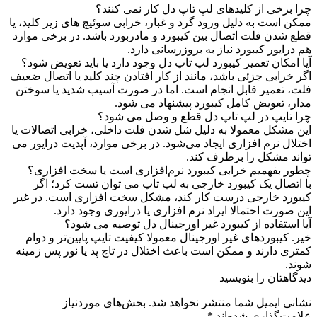
چرا برخی از کلیدهای لپ تاپ دل کار نمی‌ کنند؟
ممکن است به دلیل ورود گرد و غبار، خرابی سوئیچ‌ های زیر کلید، یا
قطع شدن فلت اتصال بین کیبورد و مادربورد باشد. در برخی موارد
هم درایور کیبورد نیاز به بروزرسانی دارد.
آیا امکان تعمیر کیبورد لپ تاپ دل وجود دارد یا باید تعویض شود؟
اگر خرابی جزئی باشد، مانند از کار افتادن چند کلید یا اتصال ضعیف
فلت، تعمیر قابل انجام است. اما در صورت آسیب شدید یا سوختن
مدار، تعویض کامل کیبورد پیشنهاد می‌ شود.
چرا تایپ در لپ تاپ دل قطع و وصل می‌ شود؟
این مشکل معمولا به دلیل شل شدن فلت داخلی، خرابی اتصالات یا
اختلال نرم‌ افزاری ایجاد می‌شود. در برخی موارد، آپدیت درایور می‌
تواند مشکل را برطرف کند.
چطور بفهمیم خرابی کیبورد نرم‌افزاری است یا سخت‌ افزاری؟
با اتصال یک کیبورد خارجی به لپ‌ تاپ می‌ توان تست کرد؛ اگر
کیبورد خارجی درست کار کند، مشکل سخت‌ افزاری است. در غیر
این صورت احتمالا ایراد نرم‌ افزاری یا درایوری وجود دارد.
آیا استفاده از کیبورد غیر اورجینال دل توصیه می‌ شود؟
خیر. کیبوردهای غیر اورجینال معمولا کیفیت تایپ پایین‌تر و دوام
کمتری دارند و ممکن است باعث اختلال در تاچ‌ پد یا نور پس‌ زمینه
شوند.
دیدگاهتان را بنویسید
نشانی ایمیل شما منتشر نخواهد شد.
بخش‌های موردنیاز
علامت‌گذاری شده‌اند
*