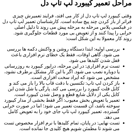
مراحل تعمیر کیبورد لپ تاپ دل
وقتی کیبورد لپ ‌تاپ دل از کار می ‌افتد، فرایند تعمیرش چیزی
فراتر از باز کردن چند پیچ ساده است. کارشناسان تعمیر لپ تاپ دل
در فیکسی پلاس مرحله ‌به‌ مرحله پیش می ‌روند تا دلیل اصلی
خرابی را پیدا کنند و از تعویض بی ‌مورد قطعات جلوگیری شود.
روند کار معمولا به این شکل است:
بررسی اولیه: ابتدا دستگاه روشن و واکنش دکمه‌ ها بررسی
می ‌شود. گاهی اوقات، فقط یک خطای نرم‌ افزاری باعث
قفل شدن کلیدها می ‌شود.
تست نرم ‌افزاری: در این مرحله، درایور کیبورد به ‌روزرسانی
یا دوباره نصب می ‌شود. اگر با این کار مشکل برطرف نشود،
مشخص می ‌شود که ایراد سخت‌ افزاری است.
باز کردن لپ‌ تاپ: تکنسین با دقت قاب بالا را باز می‌ کند و
کابل فلت کیبورد را بررسی می‌ کند. پارگی یا شل شدن این
کابل یکی از دلایل شایع قطع و وصل شدن کیبورد است.
تعمیر یا تعویض بخش معیوب: اگر فقط بخشی از مدار کیبورد
سوخته باشد، آن قسمت تعمیر می ‌شود؛ اما در صورت خرابی
گسترده، تعمیر کیبورد لپ تاپ جای خود را به تعویض کامل
می ‌دهد.
تست نهایی: در پایان، تمام کلیدها با نرم‌ افزار مخصوص تست
می ‌شوند تا مطمئن شویم هیچ کلیدی جا نمانده است.