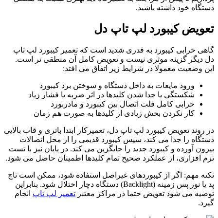
دستگاه خود داشته باشید.
تعویض کیبورد لپ تاپ دل
گاهی خرابی کیبورد به ‌قدری شدید است که تعمیر کیبورد لپ تاپ
دل دیگر گزینه‌ موثری نیست و تعویض کامل آن منطقی ‌تر است.
این وضعیت معمولا در شرایط زیر اتفاق می‌ افتد:
ورود مایعات به داخل دستگاه و سوختن برد کیبورد
شکستگی یا جدا شدن کلیدها در اثر ضربه یا فشار زیاد
خرابی کامل فلت اتصال بین کیبورد و مادربورد
کار نکردن بخش زیادی از کلیدها به‌ صورت هم ‌زمان
در روند تعویض کیبورد لپ تاپ دل، تعمیرکار ابتدا باتری و قاب بالایی
دستگاه را جدا می ‌کند، سپس کیبورد قدیمی را از محل اتصالات
بیرون آورده و کیبورد جدید را جایگزین می ‌کند. در پایان نیز با تست
نرم ‌افزاری، از عملکرد صحیح تمام کلیدها اطمینان حاصل می ‌شود.
نکته مهم: اگر از کیبوردهای غیراصل استفاده شود، ممکن است تاچ
‌پد یا نور پس ‌زمینه (Backlight) دستگاه دچار اختلال شود. بنابراین
توصیه می ‌شود تعویض حتما در مراکز معتبر
تعمیر لپ تاپ
انجام
گیرد.