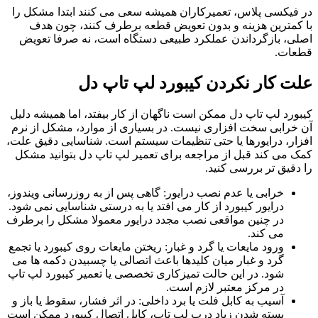
در فیکسی پلاس، تعمیرکاران همیشه سعی می ‌کنند ابتدا مشکل را
با کمترین هزینه و بدون تعویض قطعه برطرف کنند، چون هدف
اصلی، بازگرداندن عملکرد طبیعی دستگاه است، نه صرفا تعویض
قطعات.
علت کار نکردن کیبورد لپ تاپ دل
کیبورد لپ ‌تاپ دل ممکن است ناگهان از کار بیفتد، اما همیشه دلیل
آن خرابی سخت ‌افزاری نیست. در بسیاری از موارد، مشکل از نرم‌
افزار، درایورها یا حتی تنظیمات سیستم است. شناسایی دقیق علت،
کمک می ‌کند قبل از مراجعه برای تعمیر لپ تاپ دل بتوانید مشکل
را دقیق ‌تر بررسی کنید.
خرابی یا عدم نصب درایور: گاهی پس از به‌ روزرسانی ویندوز،
درایور کیبورد از کار می ‌افتد یا به درستی شناسایی نمی‌ شود.
در چنین مواقعی نصب مجدد درایور معمولا مشکل را برطرف
می‌ کند.
ورود مایعات یا گرد و غبار: ریختن مایعات روی کیبورد یا تجمع
گرد و غبار میان کلیدها باعث اتصالی یا چسبیدن دکمه ‌ها می‌
شود. در این حالت تمیزکاری تخصصی یا تعمیر کیبورد لپ تاپ
در مرکز معتبر لازم است.
آسیب به کابل فلت یا برد داخلی: در اثر فشار، سقوط یا باز و
بسته شدن زیاد درب لپ ‌تاپ، کابل اتصال کیبورد ممکن است