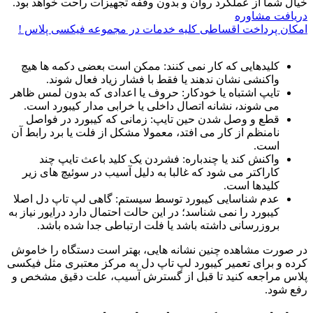
خیال شما از عملکرد روان و بدون وقفه تجهیزات راحت خواهد بود.
دریافت مشاوره
امکان پرداخت اقساطی کلیه خدمات در مجموعه فیکسی پلاس !
کلیدهایی که کار نمی ‌کنند: ممکن است بعضی دکمه‌ ها هیچ
واکنشی نشان ندهند یا فقط با فشار زیاد فعال شوند.
تایپ اشتباه یا خودکار: حروف یا اعدادی که بدون لمس ظاهر
می ‌شوند، نشانه‌ اتصال داخلی یا خرابی مدار کیبورد است.
قطع و وصل شدن حین تایپ: زمانی که کیبورد در فواصل
نامنظم از کار می ‌افتد، معمولا مشکل از فلت یا برد رابط آن
است.
واکنش کند یا چندباره: فشردن یک کلید باعث تایپ چند
کاراکتر می‌ شود که غالبا به دلیل آسیب در سوئیچ‌ های زیر
کلیدها است.
عدم شناسایی کیبورد توسط سیستم: گاهی لپ ‌تاپ دل اصلا
کیبورد را نمی‌ شناسد؛ در این حالت احتمال دارد درایور نیاز به
بروزرسانی داشته باشد یا فلت ارتباطی جدا شده باشد.
در صورت مشاهده‌ چنین نشانه ‌هایی، بهتر است دستگاه را خاموش
کرده و برای تعمیر کیبورد لپ تاپ دل به مرکز معتبری مثل فیکسی
پلاس مراجعه کنید تا قبل از گسترش آسیب، علت دقیق مشخص و
رفع شود.