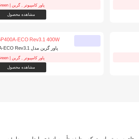
پاور کامپیوتر
,
گرین | Green
مشاهده محصول
پاور گرین مدل GP400A-ECO Rev3.1
پاور کامپیوتر
,
گرین | Green
مشاهده محصول
زار های سیستم است که وظیفه تأمین انرژی پایدار و مطمئن برای