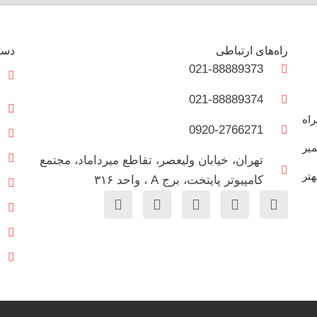
راه‌های ارتباطی
دست
021-88889373
021-88889374
و همراه
0920-2766271
میر
تهران، خیابان ولیعصر، تقاطع میرداماد، مجتمع
هتر
کامپیوتر پایتخت، برج A ، واحد ۳۱۶