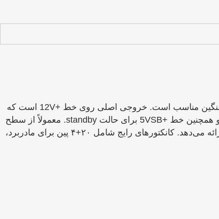
پاور کامپیوتر گرین مدل GP580B یک منبع تغذیه با توان حدود ۵۸۰ وات است که برای سیستم‌های نسبتاً قدرتمند یا گیمینگ سنگین مناسب است. خروجی اصلی روی خط +12V است که
برای تغذیه CPU و کارت گرافیک کاربرد دارد، به‌همراه خطوط +۳.3V و +5V برای اجزای منبع تغذیه مادربرد و ذخیره‌سازی و همچنین خط +5VSB برای حالت standby. معمولاً از سطح
بازدهی معتبری مانند ۸۰ Plus Bronze یا بالاتر پشتیبانی می‌کند و حفاظت‌هایی از قبیل OVP، UVP، SCP، OPP و OTP را ارائه می‌دهد. کانکتورهای رایج شامل ۲۰+۴ پین برای مادربرد،