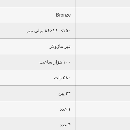
Bronze
۱۵۰×۱۶۰×۸۶ میلی متر
غیر ماژولار
۱۰۰ هزار ساعت
۵۸۰ وات
۲۴ پین
۱ عدد
۴ عدد