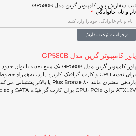
ثبت سفارش پاور کامپیوتر گرین مدل GP580B
نام و نام خانوادگی
درخواست ثبت سفارش
پاور کامپیوتر گرین مدل GP580B
ATX12V برای CPU، PCIe برای کارت گرافیک، SATA و Molex برای دستگاه‌های جانبی هستند.