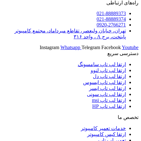
راه‌های ارتباطی
021-88889373
021-88889374
0920-2766271
تهران، خیابان ولیعصر، تقاطع میرداماد، مجتمع کامپیوتر
پایتخت، برج A ، واحد ۳۱۶
Instagram
Whatsapp
Telegram
Facebook
Youtube
دسترسی سریع
ارتقا لپ تاپ سامسونگ
ارتقا لپ تاپ لنوو
ارتقا لپ تاپ دل
ارتقا لپ تاپ ایسوس
ارتقا لپ تاپ ایسر
ارتقا لپ تاپ سونی
ارتقا لپ تاپ msi
ارتقا لپ تاپ HP
تخصص ما
خدمات تعمیر کامپیوتر
ارتقا کیس کامپیوتر
تعمیر لپ تاپ