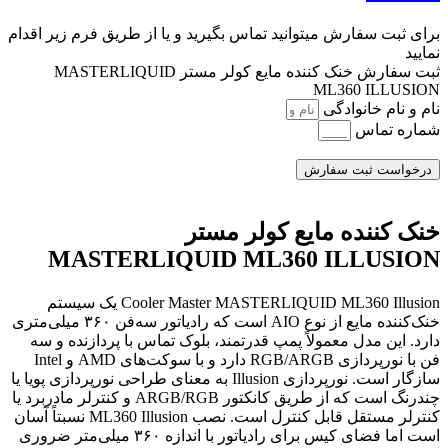
برای ثبت سفارش میتوانید تماس بگیرید و یا از طریق فرم زیر اقدام
نمایید
ثبت سفارش خنک کننده مایع کولر مستر MASTERLIQUID
ML360 ILLUSION
نام و نام خانوادگی
شماره تماس
درخواست ثبت سفارش
خنک کننده مایع کولر مستر
MASTERLIQUID ML360 ILLUSION
Cooler Master MASTERLIQUID ML360 Illusion یک سیستم
خنک‌کننده مایع از نوع AIO است که رادیاتور سه‌فن ۳۶۰ میلی‌متری
دارد. این مدل معمولاً پمپ قدرتمند، بلوک تماس با پردازنده و سه
فن با نورپردازی RGB/ARGB دارد و با سوکت‌های AMD و Intel
سازگار است. نورپردازی Illusion به معنای طراحی نورپردازی پویا یا
چندرنگ است که از طریق کانکتور ARGB/RGB و کنترلر مادربرد یا
کنترلر مستقل قابل کنترل است. نصب ML360 Illusion نسبتاً آسان
است اما فضای کیس برای رادیاتور با اندازه ۳۶۰ میلی‌متر ضروری