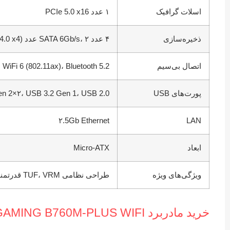
اسلات گرافیک
۱ عدد PCIe 5.0 x16
ذخیره‌سازی
۴ عدد SATA 6Gb/s، ۲ عدد M.2 (PCIe 4.0 x4)
اتصال بی‌سیم
WiFi 6 (802.11ax)، Bluetooth 5.2
پورت‌های USB
n 2×۲، USB 3.2 Gen 1، USB 2.0
۲.5Gb Ethernet
LAN
ابعاد
Micro-ATX
ویژگی‌های ویژه
طراحی نظامی TUF، VRM قدرتمند ۱۰+۱ DrMOS، محافظت سخت‌افزاری 5X Protection III، AI Cooling II، BIOS UEFI
خرید مادربرد TUF GAMING B760M-PLUS WIFI از فیکسی پلاس