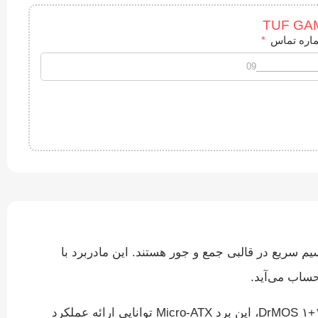
اره تماس
 و اتصال بی‌سیم سریع در قالبی جمع و جور هستند. این مادربرد با
با پشتیبانی از پردازنده‌ های نسل دوازدهم و سیزدهم اینتل، تجهیز به WiFi 6 داخلی، پورت شبکه ۲.۵ گیگابیتی و مدار تغذیه ۱۰+۱ DrMOS، این برد Micro-ATX توانایی ارائه عملکرد