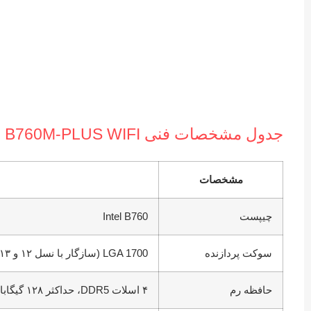
جدول مشخصات فنی TUF GAMING B760M-PLUS WIFI
مشخصات
چیپست
Intel B760
سوکت پردازنده
LGA 1700 (سازگار با نسل ۱۲ و ۱۳ اینتل)
حافظه رم
۴ اسلات DDR5، حداکثر ۱۲۸ گیگابایت، ۷۲۰۰ مگاهرتز (OC)