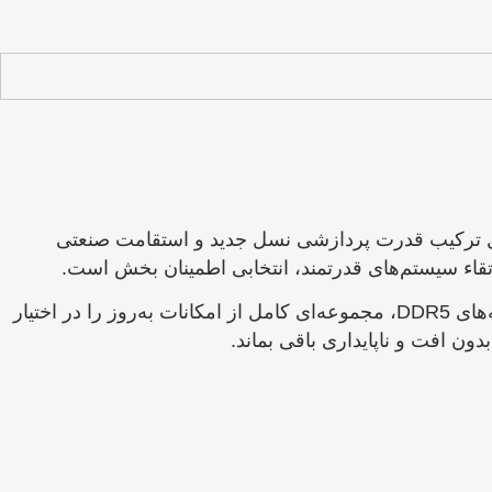
ی شده که به دنبال ترکیب قدرت پردازشی نسل جدید و استقامت صنعتی
استفاده از قطعات با استاندارد نظامی TUF، قابلیت اتصال به WiFi 6 و پورت LAN 2.5GbE، پشتیبانی از PCIe 5.0 و حافظه‌های DDR5، مجموعه‌ای کامل از امکانات به‌روز را در اختیار