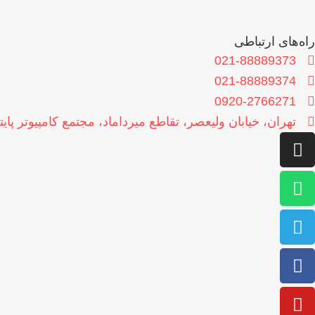
راه‌های ارتباطی
021-88889373
021-88889374
0920-2766271
تهران، خیابان ولیعصر، تقاطع میرداماد، مجتمع کامپیوتر پایتخت، برج A