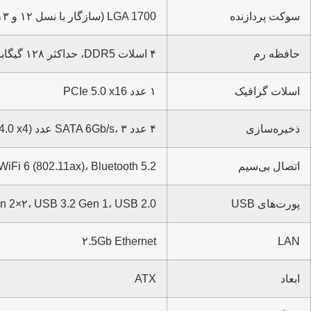
سوکت پردازنده
LGA 1700 (سازگار با نسل ۱۲ و ۱۳ اینتل)
حافظه رم
۴ اسلات DDR5، حداکثر ۱۲۸ گیگابایت، ۷۲۰۰ مگاهرتز (OC)
اسلات گرافیک
۱ عدد PCIe 5.0 x16
ذخیره‌سازی
۴ عدد SATA 6Gb/s، ۳ عدد M.2 (PCIe 4.0 x4)
اتصال بی‌سیم
WiFi 6 (802.11ax)، Bluetooth 5.2
پورت‌های USB
n 2×۲، USB 3.2 Gen 1، USB 2.0
۲.5Gb Ethernet
LAN
ابعاد
ATX