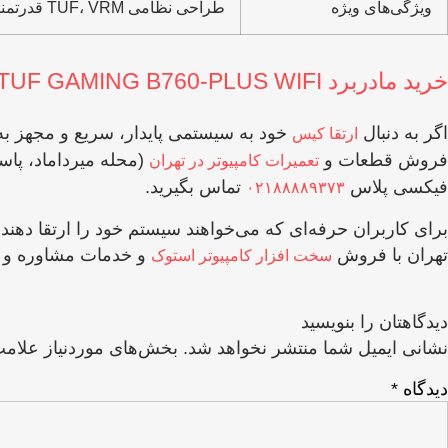
ویژگی‌های ویژه
طراحی نظامی TUF، VRM قدرتمند ۱۲+۱ DrMOS، محافظت سخت‌افزاری 5X Protection III، BIOS UEFI
خرید مادربرد TUF GAMING B760-PLUS WIFI از فیکسی پلاس
اگر به دنبال
ارتقا کیس
فروش قطعات و
(محله میرداماد، پاس
تعمیرات کامپیوتر در تهران
فیکسی پلاس
تماس بگیرید.
۰۲۱۸۸۸۸۹۳۷۳
برای کاربران حرفه‌ای که می‌خواهند سیستم خود را ارتقا دهند
تهران با فروش
و خدمات مشاوره و نص
سخت‌ افزار کامپیوتر استوک
دیدگاهتان را بنویسید
نشانی ایمیل شما منتشر نخواهد شد.
بخش‌های موردنیاز علامت
دیدگاه
*