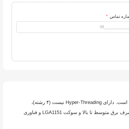
اره تماس
Intel Core i5-6600 یک پردازنده چهار هسته‌ای از نسل Skylake است که برای کامپیوترهای دسکتاپ میانه تا قدرتمند مناسب است. دارای Hyper-Threading نیست (۴ رشته)،
فرکانس‌های بالاتر با Turbo Boost، و گرافیک مجتمع Intel HD Graphics 530/Intel HD 530 به depend می‌شود. معمولاً با مصرف برق متوسط تا بالا و سوکت LGA1151 و فناوری