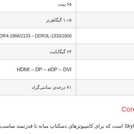
۶۵ بیت
۱.۱۵ گیگاهرتز
DR4-1866/2133 – DDR3L-1333/1600
۶۴ گیگابایت
HDMI – DP – eDP – DVI
۷۱ درجه‌ی سانتی‌گراد
Intel Core i5-6600 یک پردازنده چهار هسته‌ای از نسل Skylake است که برای کامپیوترهای