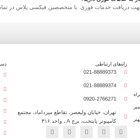
هت دریافت خدمات فوری با متخصصین فیکسی پلاس در تماس
راه‌های ارتباطی
دست
021-88889373
021-88889374
و همراه
0920-2766271
میر
تهران، خیابان ولیعصر، تقاطع میرداماد، مجتمع
هتر
کامپیوتر پایتخت، برج A ، واحد ۳۱۶