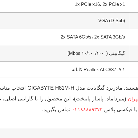
1x PCIe x16، 2x PCIe x1
VGA (D-Sub)
2x SATA 6Gb/s، 2x SATA 3Gb/s
گیگابیتی (۱۰/۱۰۰/۱۰۰۰ Mbps)
Realtek ALC887، ۷.۱ کاناله
با بودجه محدود هستید، م
(میرداماد، پاساژ پایتخت)، این محصول را با گارانتی اصلی،
هران
 با فیکسی پلاس
تماس بگیرید.
۰۲۱۸۸۸۸۹۳۷۳