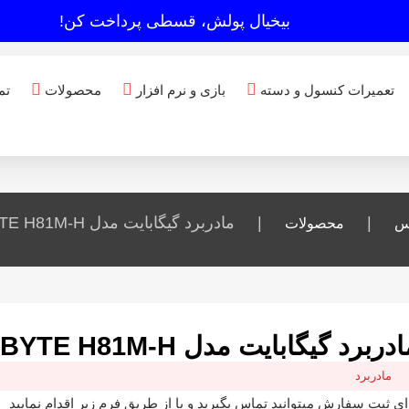
بیخیال پولش، قسطی پرداخت کن!
تعمیرات کنسول و دسته
بازی و نرم افزار
محصولات
تم
|
|
مادربرد گیگابایت مدل GIGABYTE H81M-H
س
محصولات
دربرد گیگابایت مدل GIGABYTE H81M-H
مادربرد
ای ثبت سفارش میتوانید تماس بگیرید و یا از طریق فرم زیر اقدام نمایید