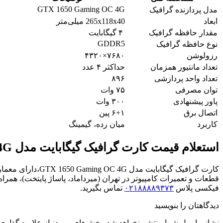
GTX 1650 Gaming OC 4G
مدل پردازنده گرافیک
ابعاد
265x118x40 میلی‌متر
مقدار حافظه گرافیک
۴ گیگابایت
GDDR5
نوع حافظه گرافیک
رزولوشن
۷۶۸۰×۴۳۲۰
تعداد مانتیور همزمان
حداکثر ۴ عدد
تعداد واحد پردازشی
۸۹۶
توان مصرفی
۷۵ وات
پاور پیشنهادی
۳۰۰ وات
اتصال برق
۶+۱ پین
کاربرد
میان رده، گیمینگ
استعلام قیمت کارت گرافیک گیگابایت مدل GTX 1650 Gaming OC 4G
قطعات و تعمیرات کامپیوتر در تهران (میرداماد، پاساژ پایتخت)، ه
فیکسی پلاس
۰۲۱۸۸۸۸۹۳۷۳
تماس بگیرید.
دیدگاهتان را بنویسید
نشانی ایمیل شما منتشر نخواهد شد.
بخش‌های موردنیاز علامت‌گذاری 