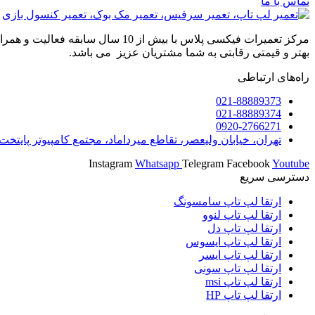
تماس با ما
مرکز تعمیرات فیکسی پلاس با بیش 
بهتر و قیمتی رقابتی به شما مشتریان عزیز می باشد.
راه‌های ارتباطی
021-88889373
021-88889374
0920-2766271
تهران، خیابان ولیعصر، تقاطع میرداماد، مجتمع کامپیوتر پایتخت، برج A ، وا
Instagram
Whatsapp
Telegram
Facebook
Youtube
دسترسی سریع
ارتقا لپ تاپ سامسونگ
ارتقا لپ تاپ لنوو
ارتقا لپ تاپ دل
ارتقا لپ تاپ ایسوس
ارتقا لپ تاپ ایسر
ارتقا لپ تاپ سونی
ارتقا لپ تاپ msi
ارتقا لپ تاپ HP