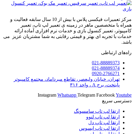
مرکز تعمیرات فیکسی پلاس با بیش از 10 سال سابقه فعالیت و
همراه با متخصصین ماهر در زمینه ی تعمیر لپ تاپ، تعمیر
کامپیوتر، تعمیر کنسول بازی و خدمات نرم افزاری آماده ارائه
خدمات با تجربه ای بهتر و قیمتی رقابتی به شما مشتریان عزیز می
باشد.
راه‌های ارتباطی
021-88889373
021-88889374
0920-2766271
تهران، خیابان ولیعصر، تقاطع میرداماد، مجتمع کامپیوتر
پایتخت، برج A ، واحد ۳۱۶
Instagram
Whatsapp
Telegram
Facebook
Youtube
دسترسی سریع
ارتقا لپ تاپ سامسونگ
ارتقا لپ تاپ لنوو
ارتقا لپ تاپ دل
ارتقا لپ تاپ ایسوس
ارتقا لپ تاپ ایسر