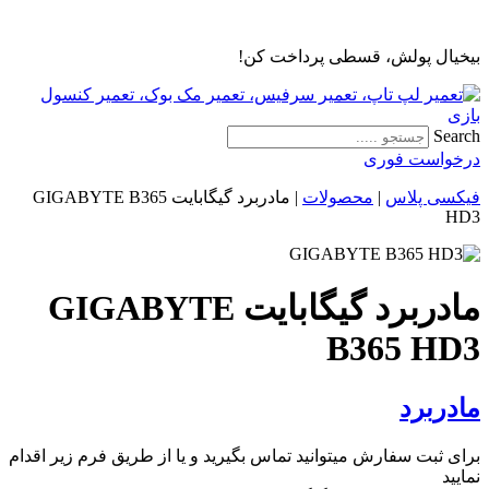
پرش
به
بیخیال پولش، قسطی پرداخت کن!
محتوا
Search
درخواست فوری
فیکسی پلاس
|
محصولات
|
مادربرد گیگابایت GIGABYTE B365
HD3
مادربرد گیگابایت GIGABYTE
B365 HD3
مادربرد
برای ثبت سفارش میتوانید تماس بگیرید و یا از طریق فرم زیر اقدام
نمایید