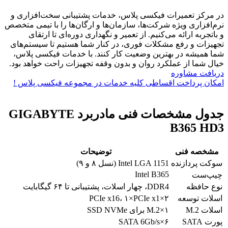
در مرکز تعمیرات فیکسی پلاس، خدمات پشتیبانی سخت‌افزاری و
نرم‌افزاری ویژه شرکت‌ها، سازمان‌ها و ارگان‌ها را با تیمی متخصص
و باتجربه ارائه می‌کنیم. از تعمیر و نگهداری دوره‌ای تا ارتقای
تجهیزات و رفع مشکلات فوری، در کنار شما هستیم تا سیستم‌های
شما همیشه در بهترین وضعیت کار کنند. با خدمات فیکسی پلاس،
خیال شما از عملکرد روان و بدون وقفه تجهیزات راحت خواهد بود.
دریافت مشاوره
امکان پرداخت اقساطی کلیه خدمات در مجموعه فیکسی پلاس !
جدول مشخصات فنی مادربرد GIGABYTE
B365 HD3
مشخصه فنی
توضیحات
سوکت پردازنده
Intel LGA 1151 (نسل ۸ و ۹)
Intel B365
چیپ‌ست
نوع حافظه
DDR4، چهار اسلات، پشتیبانی تا ۶۴ گیگابایت
اسلات توسعه
۲×PCIe x16، ۱×PCIe x1
اسلات M.2
۱×M.2 برای SSD NVMe
پورت SATA
۶×SATA 6Gb/s