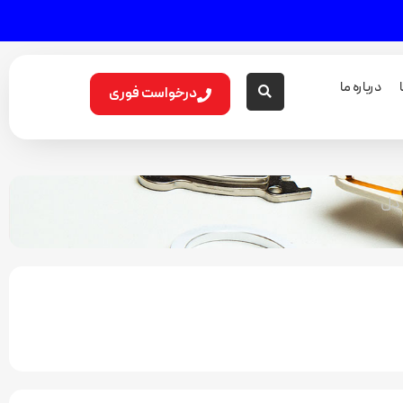
درباره ما
درخواست فوری
 دل