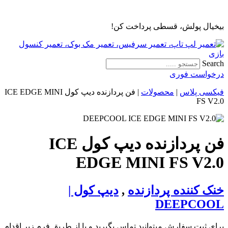
پرش
به
بیخیال پولش، قسطی پرداخت کن!
محتوا
Search
درخواست فوری
فیکسی پلاس
|
محصولات
|
فن پردازنده دیپ کول ICE EDGE MINI
FS V2.0
فن پردازنده دیپ کول ICE
EDGE MINI FS V2.0
خنک کننده پردازنده
,
دیپ کول |
DEEPCOOL
برای ثبت سفارش میتوانید تماس بگیرید و یا از طریق فرم زیر اقدام