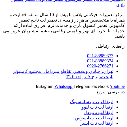
مرکز تعمیرات فیکسی پلاس با بیش از 10 سال سابقه فعالیت و
همراه با متخصصین ماهر در زمینه ی تعمیر لپ تاپ، تعمیر
کامپیوتر، تعمیر کنسول بازی و خدمات نرم افزاری آماده ارائه
خدمات با تجربه ای بهتر و قیمتی رقابتی به شما مشتریان عزیز می
باشد.
راه‌های ارتباطی
021-88889373
021-88889374
0920-2766271
تهران، خیابان ولیعصر، تقاطع میرداماد، مجتمع کامپیوتر
پایتخت، برج A ، واحد ۳۱۶
Instagram
Whatsapp
Telegram
Facebook
Youtube
دسترسی سریع
ارتقا لپ تاپ سامسونگ
ارتقا لپ تاپ لنوو
ارتقا لپ تاپ دل
ارتقا لپ تاپ ایسوس
ارتقا لپ تاپ ایسر