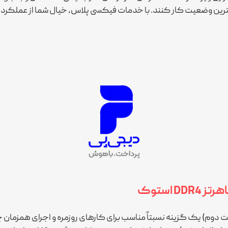
ین وضعیت کار کنند. با خدمات فیکسی پلاس، خیال شما از عملکرد ر
 فرکانس 3200MHz و حالت استوک (دست دوم) یک گزینه نسبتاً مناسب برای کارهای روزمر