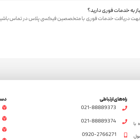
از به خدمات فوری دارید؟
هت دریافت خدمات فوری با متخصصین فیکسی پلاس در تماس باشید
راه‌های ارتباطی
دست
021-88889373
021-88889374
مراه با
0920-2766271
سول